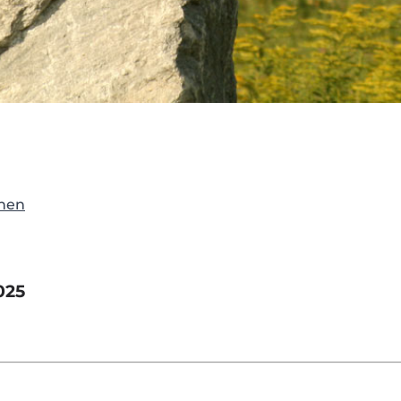
onen
025