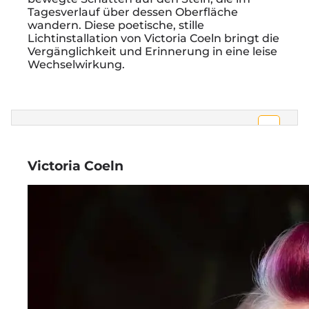
Tagesverlauf über dessen Oberfläche
wandern. Diese poetische, stille
Lichtinstallation von Victoria Coeln bringt die
Vergänglichkeit und Erinnerung in eine leise
Wechselwirkung.
Open 
Google Maps wurde aufgrund Ihrer
Privatsphäre-Einstellungen nicht geladen.
Victoria Coeln
Einstellungen ändern