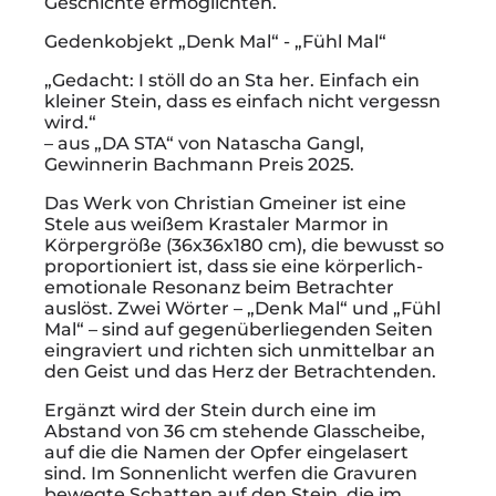
Geschichte ermöglichten.
Gedenkobjekt „Denk Mal“ - „Fühl Mal“
„Gedacht: I stöll do an Sta her. Einfach ein
kleiner Stein, dass es einfach nicht vergessn
wird.“
– aus „DA STA“ von Natascha Gangl,
Gewinnerin Bachmann Preis 2025.
Das Werk von Christian Gmeiner ist eine
Stele aus weißem Krastaler Marmor in
Körpergröße (36x36x180 cm), die bewusst so
proportioniert ist, dass sie eine körperlich-
emotionale Resonanz beim Betrachter
auslöst. Zwei Wörter – „Denk Mal“ und „Fühl
Mal“ – sind auf gegenüberliegenden Seiten
eingraviert und richten sich unmittelbar an
den Geist und das Herz der Betrachtenden.
Ergänzt wird der Stein durch eine im
Abstand von 36 cm stehende Glasscheibe,
auf die die Namen der Opfer eingelasert
sind. Im Sonnenlicht werfen die Gravuren
bewegte Schatten auf den Stein, die im