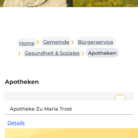
Gemeinde
Bürgerservice
Home
Gesundheit & Soziales
Apotheken
Apotheken
Open 
Google Maps wurde aufgrund Ihrer
Apotheke Zu Maria Trost
Privatsphäre-Einstellungen nicht geladen.
Details
Einstellungen ändern