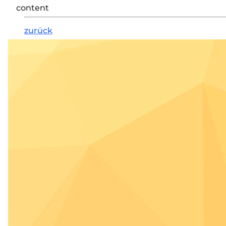
content
zurück