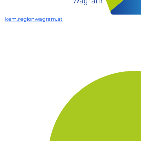
kem.regionwagram.at