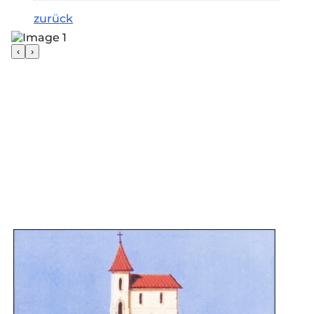
zurück
‹
›