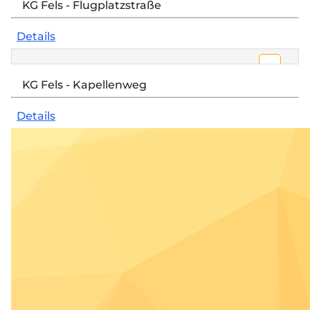
KG Fels - Flugplatzstraße
Privatsphäre-Einstellungen nicht geladen.
Details
Einstellungen ändern
Open 
Google Maps wurde aufgrund Ihrer
KG Fels - Kapellenweg
Privatsphäre-Einstellungen nicht geladen.
Details
Einstellungen ändern