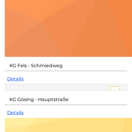
KG Fels - Schmiedweg
Details
Open 
Google Maps wurde aufgrund Ihrer
KG Gösing - Hauptstraße
Privatsphäre-Einstellungen nicht geladen.
Details
Einstellungen ändern