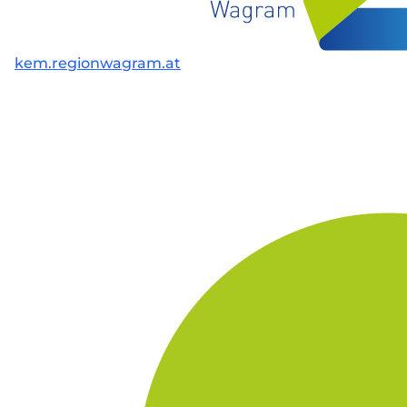
kem.regionwagram.at