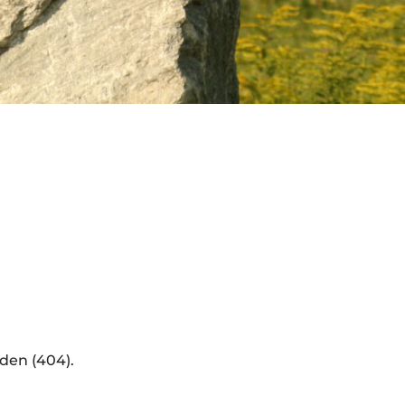
den (404).
n