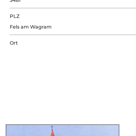
3481
PLZ
Fels am Wagram
Ort