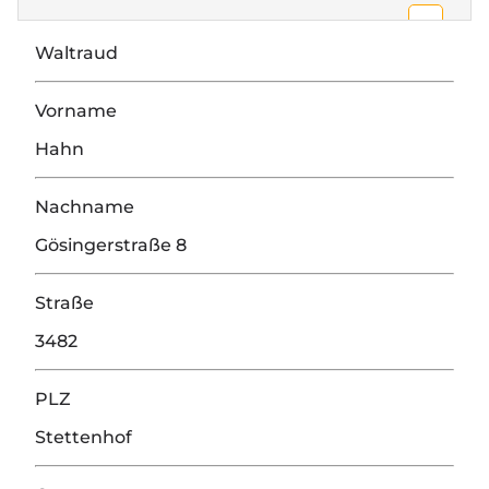
Open 
Google Maps wurde aufgrund Ihrer
Waltraud
Privatsphäre-Einstellungen nicht geladen.
Einstellungen ändern
Vorname
Hahn
Nachname
Gösingerstraße 8
Straße
3482
PLZ
Stettenhof