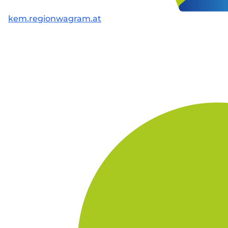
kem.regionwagram.at